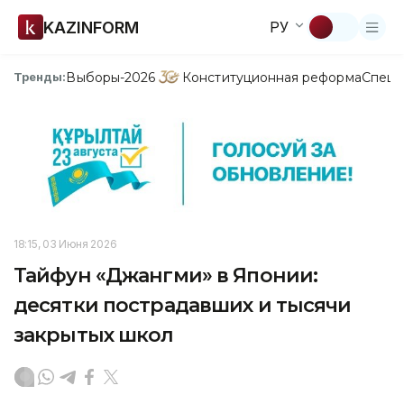
KAZINFORM
РУ
Выборы-2026
Конституционная реформа
Спецп
Тренды:
18:15, 03 Июня 2026
Тайфун «Джангми» в Японии:
десятки пострадавших и тысячи
закрытых школ