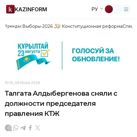
KAZINFORM
РУ
Выборы-2026
Конституционная реформа
Спецп
Тренды:
10:10, 08 Июля 2026
Талгата Алдыбергенова сняли с
должности председателя
правления КТЖ