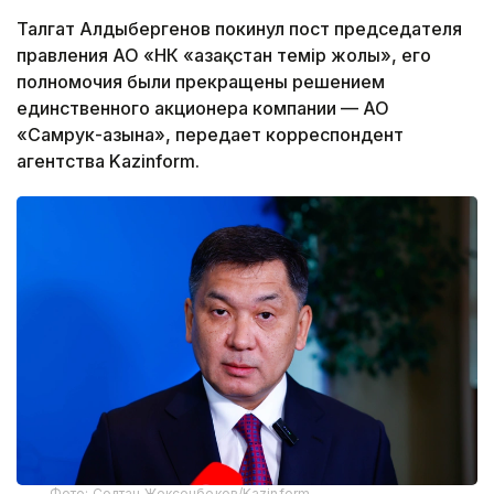
Талгат Алдыбергенов покинул пост председателя
правления АО «НК «Қазақстан темір жолы», его
полномочия были прекращены решением
единственного акционера компании — АО
«Самрук-Қазына», передает корреспондент
агентства Kazinform.
Фото: Солтан Жексенбеков/Kazinform