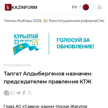
KAZINFORM
РУ
Выборы-2026
Конституционная реформа
Спецп
Тренды:
11:32, 03 Июля 2025
Талгат Алдыбергенов назначен
председателем правления КТЖ
Глава АО «Самрук-Қазына» Нурлан Жакупов