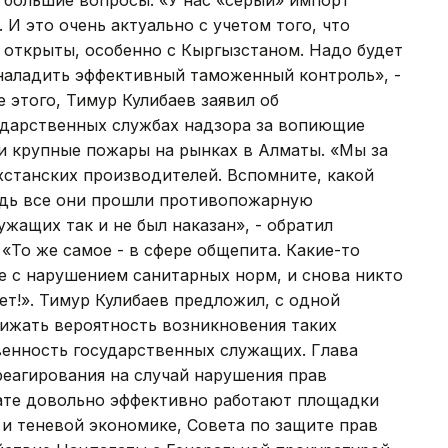
 большие вопросы. «У нас «серый» импорт
И это очень актуально с учетом того, что
и открыты, особенно с Кыргызстаном. Надо будет
 наладить эффективный таможенный контроль», -
 этого, Тимур Кулибаев заявил об
сударственных службах надзора за вопиющие
и крупные пожары на рынках в Алматы. «Мы за
станских производителей. Вспомните, какой
едь все они прошли противопожарную
жащих так и не был наказан», - обратил
«То же самое - в сфере общепита. Какие-то
е с нарушением санитарных норм, и снова никто
ет!». Тимур Кулибаев предложил, с одной
нижать вероятность возникновения таких
венность государственных служащих. Глава
реагирования на случай нарушения прав
ате довольно эффективно работают площадки
и теневой экономике, Совета по защите прав