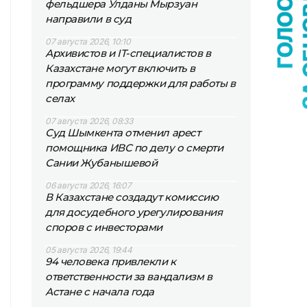
фельдшера Улданы Мырзуан
направили в суд
07 августа 2026, 10:10
Архивистов и IT-специалистов в
Казахстане могут включить в
программу поддержки для работы в
селах
07 августа 2026, 08:33
Суд Шымкента отменил арест
помощника ИВС по делу о смерти
Сании Жубанышевой
06 августа 2026, 16:07
В Казахстане создадут комиссию
для досудебного урегулирования
споров с инвесторами
05 августа 2026, 19:44
94 человека привлекли к
ответственности за вандализм в
Астане с начала года