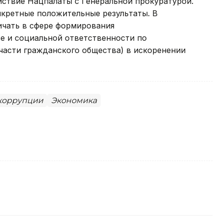
ствие Нацпалаты с Генеральной прокуратурой.
нкретные положительные результаты. В
ичать в сфере формирования
е и социальной ответственности по
части гражданского общества) в искоренении
 коррупции
Экономика