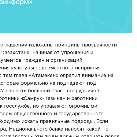
соглашении изложены принципы прозрачности
 Казахстане, начиная от упрощения и
ументов граждан и организаций
ения культуры повсеместного неприятия
с тем глава «Атамекен» обратил внимание на
которые формально не подпадают под
У нас есть большой пласт сотрудников
аботники «Самрук-Казына» и работники
 к госслужбе, но управляют огромными
феры общественного и государственного
обходимо искать правильные подходы. Если
ра, Национального банка наносят какой-то
осударству - эти люди должны отвечать перед