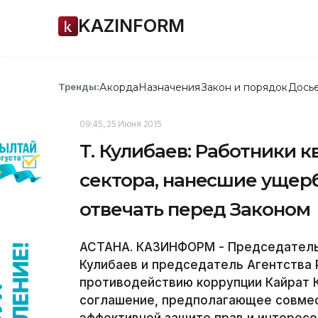
KAZINFORM
Акорда
Назначения
Закон и порядок
Дось
Тренды:
09:45, 25 Июня 2015
Т. Кулибаев: Работники 
сектора, нанесшие ущер
отвечать перед Законом
АСТАНА. КАЗИНФОРМ - Председатель
Кулибаев и председатель Агентства 
противодействию коррупции Кайрат 
соглашение, предполагающее совмес