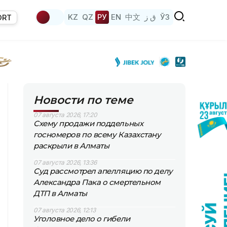
KZ
QZ
РУ
EN
中文
ق ز
ЎЗ
ORT
Новости по теме
07 августа 2026, 17:20
Схему продажи поддельных
госномеров по всему Казахстану
раскрыли в Алматы
07 августа 2026, 13:36
Суд рассмотрел апелляцию по делу
Александра Пака о смертельном
ДТП в Алматы
07 августа 2026, 12:13
Уголовное дело о гибели