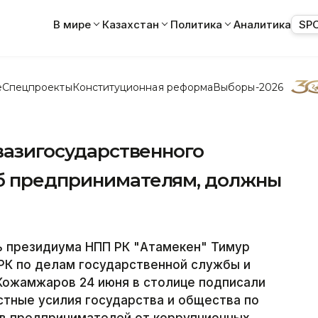
В мире
Казахстан
Политика
Аналитика
SP
е
Спецпроекты
Конституционная реформа
Выборы-2026
квазигосударственного
б предпринимателям, должны
 президиума НПП РК "Атамекен" Тимур
РК по делам государственной службы и
Кожамжаров 24 июня в столице подписали
тные усилия государства и общества по