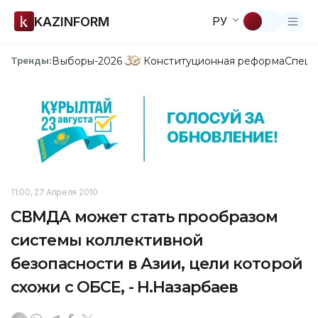
KAZINFORM
РУ
Выборы-2026
Конституционная реформа
Спецп
Тренды:
11:00, 27 Апреля 2010
СВМДА может стать прообразом
системы коллективной
безопасности в Азии, цели которой
схожи с ОБСЕ, - Н.Назарбаев