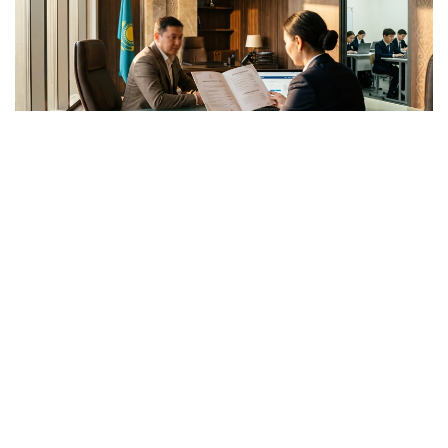
Фото: Kazinform/ИИ
Напомним, ранее мы рассказывали сколько стоит
обучение в
популярных вузах
Казахстана, а также
рассказывали о ценах на
билеты в музеи
и
услуги
парикмахеров
.
Цена
Регионы Казахстана
Регионы
Образова
Артём Викторов
Автор