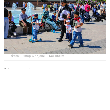
Фото: Виктор Федюнин / Kazinform
Об этом сообщил руководитель департамента
Комитета регулирования и контроля в сфере
социальной защиты населения Министерства
труда и социальной защиты населения
РК по городу Астане Аскар Аймагамбетов
на брифинге СЦК.
Спикер отметил, что, если раньше гражданам