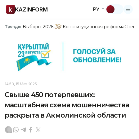
KAZINFORM
РУ
Выборы-2026
Конституционная реформа
Спецп
Тренды:
14:53, 15 Мая 2025
Свыше 450 потерпевших:
масштабная схема мошенничества
раскрыта в Акмолинской области