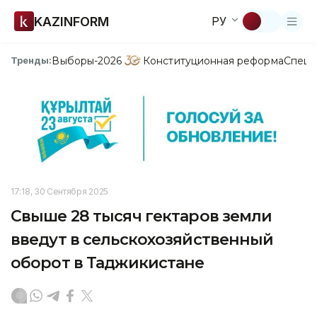
KAZINFORM
РУ
Выборы-2026
Конституционная реформа
Спецп
Тренды:
17:18, 30 Сентября 2025
Свыше 28 тысяч гектаров земли
введут в сельскохозяйственный
оборот в Таджикистане