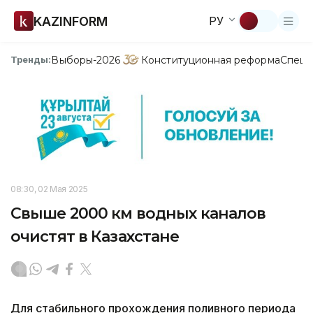
KAZINFORM
РУ
Выборы-2026
Конституционная реформа
Спецп
Тренды:
08:30, 02 Мая 2025
Свыше 2000 км водных каналов
очистят в Казахстане
Для стабильного прохождения поливного периода