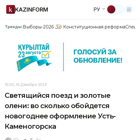
KAZINFORM
РУ
Выборы-2026
Конституционная реформа
Спецп
Тренды:
15:00, 16 Декабря 2024
Светящийся поезд и золотые
олени: во сколько обойдется
новогоднее оформление Усть-
Каменогорска