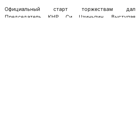
Официальный старт торжествам дал
Председатель КНР Си Цзиньпин. Выступая
в Большом зале народных собраний, лидер Китая
поздравил соотечественников внутри страны
и за рубежом, подчеркнув особый символизм
наступившего года.
По словам Си Цзиньпина, в китайской культуре
лошадь олицетворяет энергию, силу
и выносливость, символизируя неуклонный
прогресс. В Новом году Председатель КНР
призвал китайский народ сохранять высокий
моральный дух и уверенно двигаться по пути
модернизации страны.