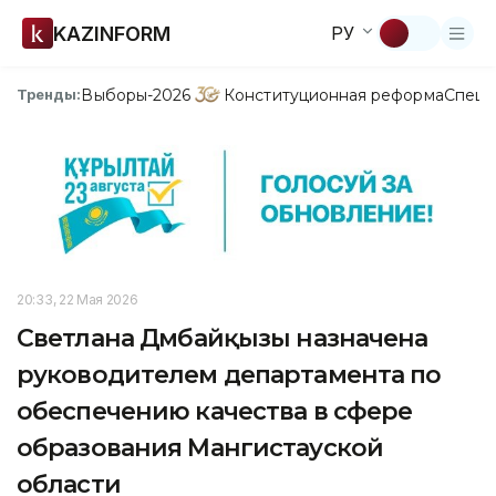
KAZINFORM
РУ
Выборы-2026
Конституционная реформа
Спецп
Тренды:
20:33, 22 Мая 2026
Светлана Дүмбайқызы назначена
руководителем департамента по
обеспечению качества в сфере
образования Мангистауской
области