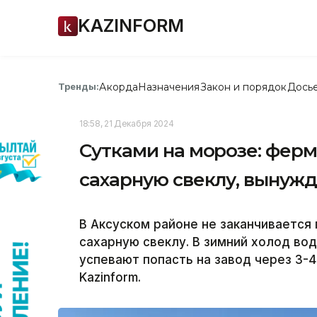
KAZINFORM
Акорда
Назначения
Закон и порядок
Дось
Тренды:
18:58, 21 Декабря 2024
Сутками на морозе: фер
сахарную свеклу, вынужд
В Аксуском районе не заканчивается
сахарную свеклу. В зимний холод во
успевают попасть на завод через 3-
Kazinform.