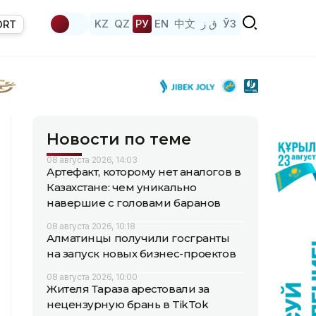
KZ
QZ
РУ
EN
中文
ق ز
ЎЗ
ORT
Новости по теме
08 августа 2026, 14:03
Артефакт, которому нет аналогов в
Казахстане: чем уникально
навершие с головами баранов
08 августа 2026, 10:18
Алматинцы получили госгранты
на запуск новых бизнес-проектов
08 августа 2026, 10:00
Жителя Тараза арестовали за
нецензурную брань в TikTok