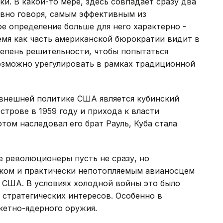
и. В какой-то мере, здесь совпадает сразу два
ловно говоря, самым эффективным из
ое определение больше для него характерно -
емя как часть американской бюрократии видит в
тепень решительности, чтобы попытаться
озможно урегулировать в рамках традиционной
 внешней политике США является кубинский
строве в 1959 году и прихода к власти
том наследовал его брат Рауль, Куба стала
е революционеры пусть не сразу, но
иком и практически непотопляемым авианосцем
 США. В условиях холодной войны это было
 стратегических интересов. Особенно в
кетно-ядерного оружия.