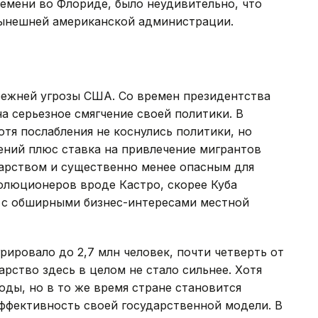
мени во Флориде, было неудивительно, что
 нынешней американской администрации.
режней угрозы США. Со времен президентства
а серьезное смягчение своей политики. В
отя послабления не коснулись политики, но
ний плюс ставка на привлечение мигрантов
дарством и существенно менее опасным для
олюционеров вроде Кастро, скорее Куба
е с обширными бизнес-интересами местной
грировало до 2,7 млн человек, почти четверть от
арство здесь в целом не стало сильнее. Хотя
оды, но в то же время стране становится
фективность своей государственной модели. В