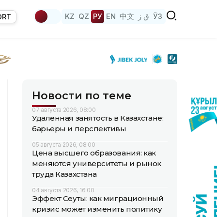
KZ
QZ
РУ
EN
中文
ق ز
ЎЗ
ORT
Новости по теме
07 августа 2026, 08:00
Удаленная занятость в Казахстане:
барьеры и перспективы
05 августа 2026, 08:00
Цена высшего образования: как
меняются университеты и рынок
труда Казахстана
04 августа 2026, 16:00
Эффект Сеуты: как миграционный
кризис может изменить политику