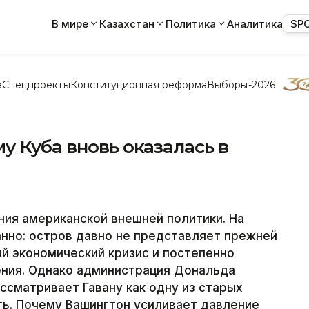
В мире
Казахстан
Политика
Аналитика
SP
е
Спецпроекты
Конституционная реформа
Выборы-2026
у Куба вновь оказалась в
ния американской внешней политики. На
нно: остров давно не представляет прежней
й экономический кризис и постепенно
ния. Однако администрация Дональда
ссматривает Гавану как одну из старых
ь. Почему Вашингтон усиливает давление