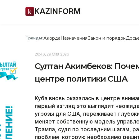
KAZINFORM
Акорда
Назначения
Закон и порядок
Дось
Тренды:
20:46, 29 Мая 2026
Султан Акимбеков: Почем
центре политики США
Куба вновь оказалась в центре внима
первый взгляд это выглядит неожида
угрозы для США, переживает глубоки
меняет собственную модель управле
Трампа, судя по последним шагам, ра
проблем, которую необходимо решит