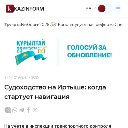
KAZINFORM
РУ
Выборы-2026
Конституционная реформа
Спецп
Тренды:
21:47, 21 Апреля 2025
Судоходство на Иртыше: когда
стартует навигация
На учете в инспекции транспортного контроля