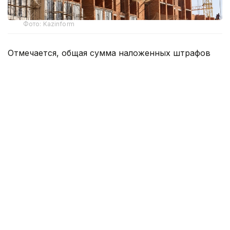
Фото: Kazinform
Отмечается, общая сумма наложенных штрафов
по результатам проверок превысила 36,6
миллионов тенге. Наиболее распространенными
нарушениями остаются проведение строительно-
монтажных работ без уведомления, отсутствие
проектной документации и положительного
заключения государственной экспертизы, а также
нарушения требований к качеству строительства.
— По решению суда подлежат сносу 2
самовольно возведенных объекта
в Павлодаре. По представлению
прокуратуры к административной
ответственности привлечены 52
лицензиата строительной, проектной