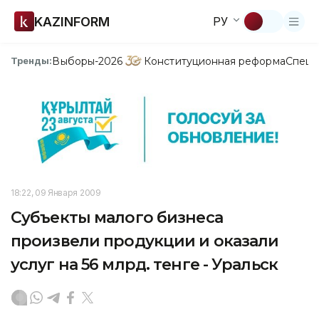
KAZINFORM
РУ
Выборы-2026
Конституционная реформа
Спецп
Тренды:
18:22, 09 Января 2009
Субъекты малого бизнеса
произвели продукции и оказали
услуг на 56 млрд. тенге - Уральск