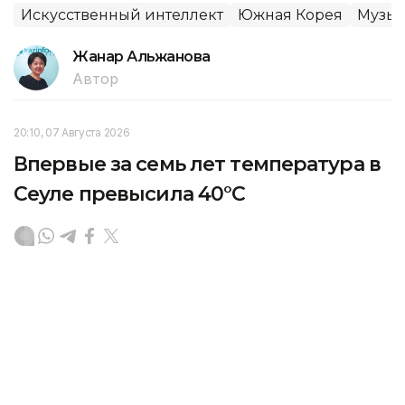
Искусственный интеллект
Южная Корея
Музы
Жанар Альжанова
Автор
20:10, 07 Августа 2026
Впервые за семь лет температура в
Сеуле превысила 40°C
В пятницу температура воздуха в Сеуле превысила
40°C. Это стало первым случаем за последние
семь лет, когда в столице Южной Кореи был
преодолен такой температурный порог, передает
агентство Kazinform со ссылкой на
Yonhap
.