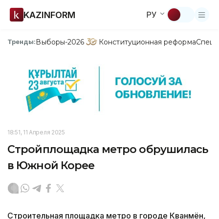
KAZINFORM
РУ
Выборы-2026
Конституционная реформа
Спецп
Тренды:
18:51, 11 Апреля 2025
Стройплощадка метро обрушилась
в Южной Корее
Строительная площадка метро в городе Кванмён,