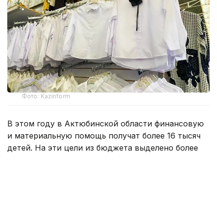
Фото: Kazinform
В этом году в Актюбинской области финансовую
и материальную помощь получат более 16 тысяч
детей. На эти цели из бюджета выделено более
800 млн тенге. Помощь в подготовке к школе
окажут учащимся села Карауылкельды, где
объявлен режим чрезвычайной ситуации.
— Единовременная помощь также будет
оказана детям из семей, имущество