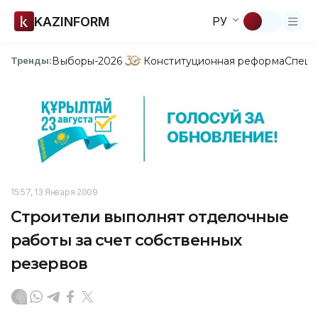
KAZINFORM
РУ
Выборы-2026
Конституционная реформа
Спецп
Тренды:
15:57, 13 Января 2009
Строители выполнят отделочные
работы за счет собственных
резервов