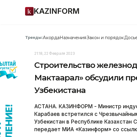
KAZINFORM
Акорда
Назначения
Закон и порядок
Дось
Тренды:
21:18, 22 Февраля 2023
Строительство железнод
Мактаарал» обсудили пр
Узбекистана
АСТАНА. КАЗИНФОРМ - Министр индус
Карабаев встретился с Чрезвычайны
Узбекистан в Республике Казахстан
передает МИА «Казинформ» со ссылк