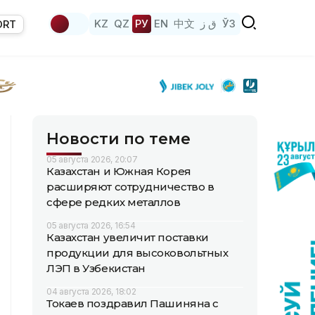
KZ
QZ
РУ
EN
中文
ق ز
ЎЗ
ORT
Новости по теме
05 августа 2026, 20:07
Казахстан и Южная Корея
расширяют сотрудничество в
сфере редких металлов
05 августа 2026, 16:54
Казахстан увеличит поставки
продукции для высоковольтных
ЛЭП в Узбекистан
04 августа 2026, 18:02
Токаев поздравил Пашиняна с