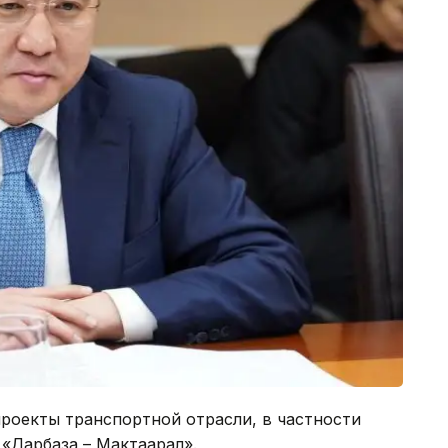
роекты транспортной отрасли, в частности
«Дарбаза – Мактаарал».