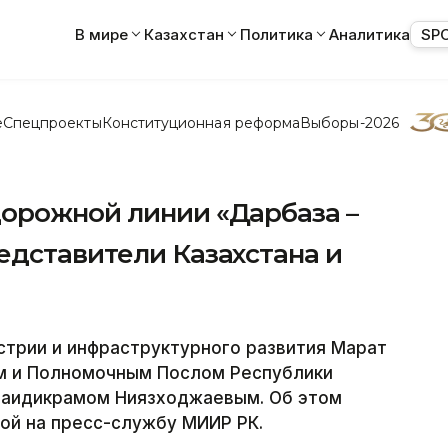
В мире
Казахстан
Политика
Аналитика
SP
е
Спецпроекты
Конституционная реформа
Выборы-2026
орожной линии «Дарбаза –
едставители Казахстана и
трии и инфраструктурного развития Марат
м и Полномочным Послом Республики
 Саидикрамом Ниязходжаевым. Об этом
ой на пресс-службу МИИР РК.