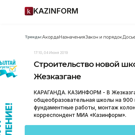
KAZINFORM
Акорда
Назначения
Закон и порядок
Дось
Тренды:
17:10, 04 Июня 2019
Строительство новой шко
Жезказгане
КАРАГАНДА. КАЗИНФОРМ - В Жезказга
общеобразовательная школы на 900 
фундаментные работы, монтаж колонн
корреспондент МИА «Казинформ».