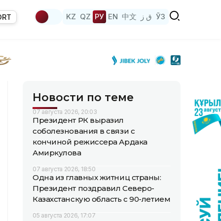
KZ
QZ
РУ
EN
中文
ق ز
ЎЗ
ORT
Новости по теме
07 августа 2026, 20:03
Президент РК выразил
соболезнования в связи с
кончиной режиссера Ардака
Амиркулова
07 августа 2026, 18:50
Одна из главных житниц страны:
Президент поздравил Северо-
Казахстанскую область с 90-летием
05 августа 2026, 17:07