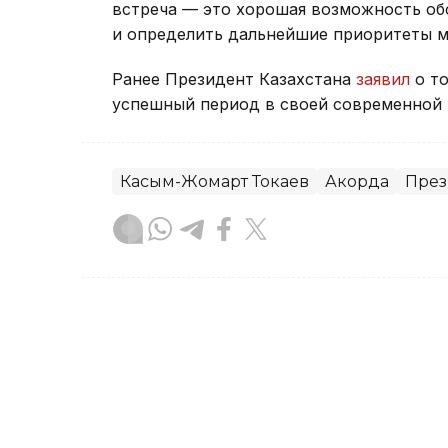
встреча — это хорошая возможность об
и определить дальнейшие приоритеты м
Ранее Президент Казахстана
заявил
о то
успешный период в своей современной 
Касым-Жомарт Токаев
Акорда
През
Тамирис Әбділдина
Автор
10:04, 30 Июля 2026