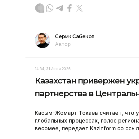
Серик Сабеков
Автор
14:34, 31 Июля 2026
Казахстан привержен ук
партнерства в Централь
Касым-Жомарт Токаев считает, что у
глобальных процессах, голос региона
весомее, передает Kazinform со ссыл