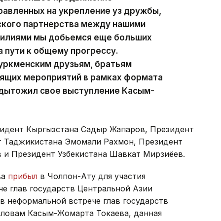
равленных на укрепление уз дружбы,
ского партнерства между нашими
силиями мы добьемся еще больших
 пути к общему прогрессу.
туркменским друзьям, братьям
оящих мероприятий в рамках формата
одытожил свое выступление Касым-
зидент Кыргызстана Садыр Жапаров, Президент
т Таджикистана Эмомали Рахмон, Президент
 и Президент Узбекистана Шавкат Мирзиёев.
ва
прибыл
в Чолпон-Ату для участия
че глав государств Центральной Азии
в неформальной встрече глав государств
словам Касым-Жомарта Токаева, данная