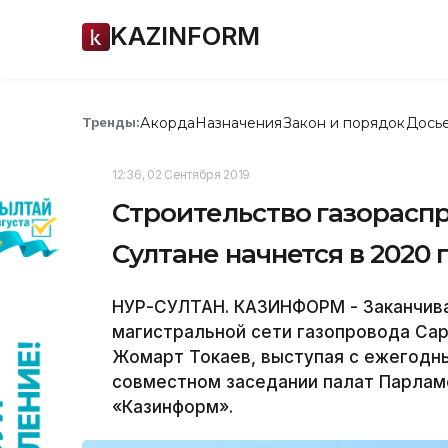
KAZINFORM
Акорда
Назначения
Закон и порядок
Дось
Тренды:
12:36, 02 Сентября 2019
Строительство газораспр
Султане начнется в 2020 
НУР-СУЛТАН. КАЗИНФОРМ - Заканчива
магистральной сети газопровода Сар
Жомарт Токаев, выступая с ежегодн
совместном заседании палат Парлам
«Казинформ».