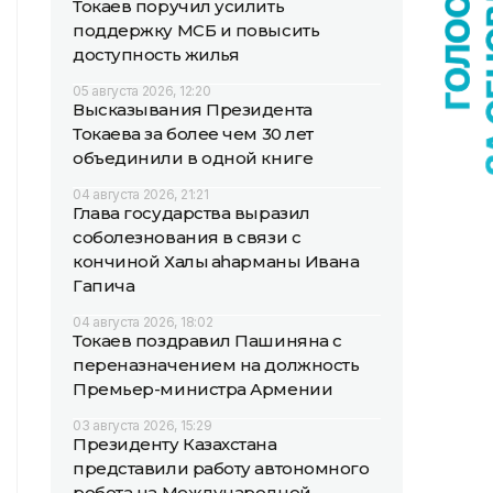
Токаев поручил усилить
поддержку МСБ и повысить
доступность жилья
05 августа 2026, 12:20
Высказывания Президента
Токаева за более чем 30 лет
объединили в одной книге
04 августа 2026, 21:21
Глава государства выразил
соболезнования в связи с
кончиной Халық қаһарманы Ивана
Гапича
04 августа 2026, 18:02
Токаев поздравил Пашиняна с
переназначением на должность
Премьер-министра Армении
03 августа 2026, 15:29
Президенту Казахстана
представили работу автономного
робота на Международной