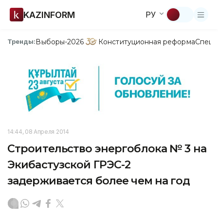
KAZINFORM
РУ
Выборы-2026
Конституционная реформа
Спецп
Тренды:
14:44, 08 Апреля 2014
Строительство энергоблока № 3 на
Экибастузской ГРЭС-2
задерживается более чем на год