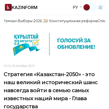
KAZINFORM
РУ
Выборы-2026
Конституционная реформа
Спецп
Тренды:
12:23, 18 Октября 2013
Стратегия «Казахстан-2050» - это
наш великий исторический шанс
навсегда войти в семью самых
известных наций мира - Глава
государства