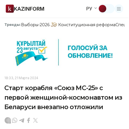
KAZINFORM
РУ
Выборы-2026
Конституционная реформа
Спецп
Тренды:
18:33, 21 Марта 2024
Старт корабля «Союз МС-25» с
первой женщиной-космонавтом из
Беларуси внезапно отложили