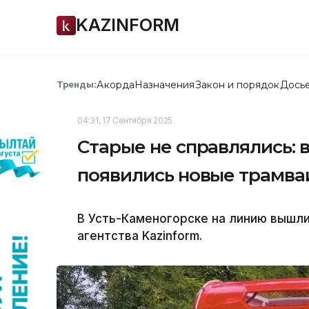
KAZINFORM
Акорда
Назначения
Закон и порядок
Дось
Тренды:
04:31, 17 Сентября 2025
Старые не справлялись: 
появились новые трамва
В Усть-Каменогорске на линию вышл
агентства Kazinform.