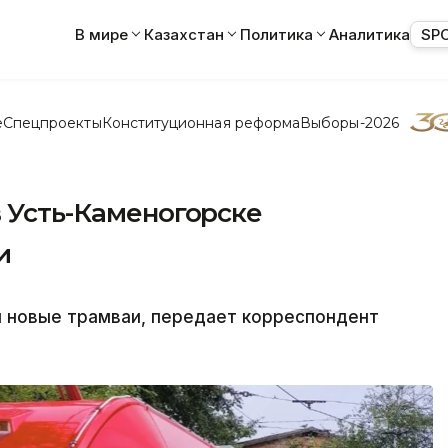
В мире
Казахстан
Политика
Аналитика
SP
е
Спецпроекты
Конституционная реформа
Выборы-2026
в Усть-Каменогорске
и
и новые трамваи, передает корреспондент