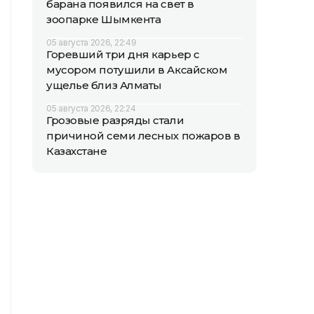
барана появился на свет в
зоопарке Шымкента
05 августа 2026, 22:49
Горевший три дня карьер с
мусором потушили в Аксайском
ущелье близ Алматы
05 августа 2026, 22:24
Грозовые разряды стали
причиной семи лесных пожаров в
Казахстане