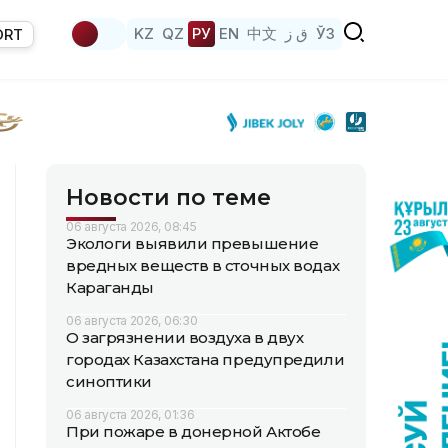
KZ
QZ
РУ
EN
中文
ق ز
ЎЗ
ORT
Новости по теме
06 августа 2026, 08:45
Экологи выявили превышение
вредных веществ в сточных водах
Караганды
06 августа 2026, 06:30
О загрязнении воздуха в двух
городах Казахстана предупредили
синоптики
06 августа 2026, 01:36
При пожаре в донерной Актобе