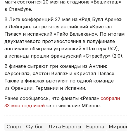
матч состоится 20 мая на стадионе «Бешикташ»
в Стамбуле.
В Лиге конференций 27 мая на «Ред Булл Арене»
в Лейпциге встретятся английский «Кристал
Пэлас» и испанский «Райо Вальекано». По итогам
двухматчевого противостояния в полуфинале
англичане обыграли украинский «Шахтер» (5:2),
а испанцы прошли французский «Страсбур» (2:0).
В финале сыграют три команды из Англии:
«Арсенал», «Астон Вилла» и «Кристал Пэлас».
Также в финалах выступят по одной команде
из Франции, Германии и Испании.
Ранее сообщалось, что фанаты «Реала»
собрали
33 млн подписей
за отчисление Мбаппе.
Спорт
Футбол
Лига Европы
Европа
Мировые