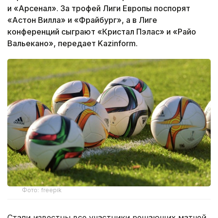
и «Арсенал». За трофей Лиги Европы поспорят
«Астон Вилла» и «Фрайбург», а в Лиге
конференций сыграют «Кристал Пэлас» и «Райо
Вальекано», передает Kazinform.
Фото: freepik
Стали известны все участники решающих матчей