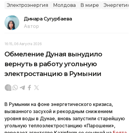
Электроэнергия
Молдова
В мире
Энергетика
Динара Сугурбаева
Автор
16:15, 06 Августа 2026
Обмеление Дуная вынудило
вернуть в работу угольную
электростанцию в Румынии
В Румынии на фоне энергетического кризиса,
вызванного засухой и рекордным снижением
уровня воды в Дунае, вновь запустили старейшую
угольную теплоэлектростанцию «Парошени»,
передает агентство Kazinform со ссылкой на
Белта
.