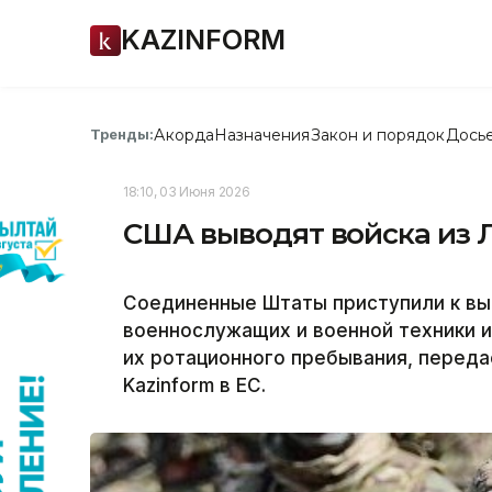
KAZINFORM
Акорда
Назначения
Закон и порядок
Дось
Тренды:
18:10, 03 Июня 2026
США выводят войска из 
Соединенные Штаты приступили к вы
военнослужащих и военной техники и
их ротационного пребывания, перед
Kazinform в ЕС.