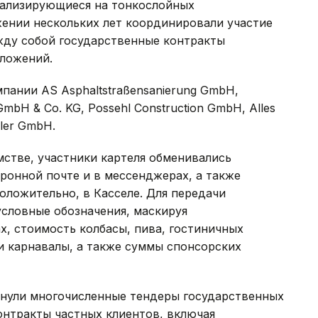
иализирующиеся на тонкослойных
жении нескольких лет координировали участие
жду собой государственные контракты
ложений.
пании AS Asphaltstraßensanierung GmbH,
GmbH & Co. KG, Possehl Construction GmbH, Alles
eler GmbH.
стве, участники картеля обменивались
онной почте и в мессенджерах, а также
оложительно, в Касселе. Для передачи
условные обозначения, маскируя
х, стоимость колбасы, пива, гостиничных
и карнавалы, а также суммы спонсорских
онули многочисленные тендеры государственных
контракты частных клиентов, включая