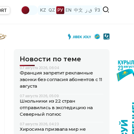
KZ
QZ
РУ
EN
中文
ق ز
ЎЗ
ORT
Новости по теме
07 августа 2026, 06:04
Франция запретит рекламные
звонки без согласия абонентов с 11
августа
07 августа 2026, 05:09
Школьники из 22 стран
отправились в экспедицию на
Северный полюс
07 августа 2026, 04:23
Хиросима призвала мир не