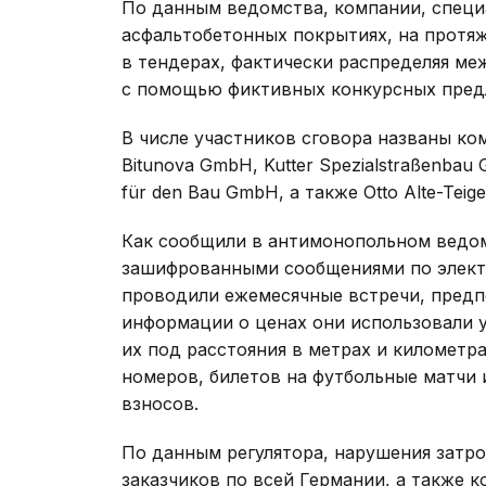
По данным ведомства, компании, спец
асфальтобетонных покрытиях, на протя
в тендерах, фактически распределяя ме
с помощью фиктивных конкурсных пред
В числе участников сговора названы ком
Bitunova GmbH, Kutter Spezialstraßenbau 
für den Bau GmbH, а также Otto Alte-Teig
Как сообщили в антимонопольном ведом
зашифрованными сообщениями по электр
проводили ежемесячные встречи, предп
информации о ценах они использовали 
их под расстояния в метрах и километра
номеров, билетов на футбольные матчи 
взносов.
По данным регулятора, нарушения затр
заказчиков по всей Германии, а также 