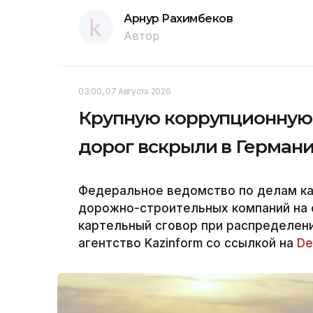
Арнур Рахимбеков
Автор
03:00, 07 Августа 2026
Крупную коррупционную 
дорог вскрыли в Герман
Федеральное ведомство по делам к
дорожно-строительных компаний на 
картельный сговор при распределени
агентство Kazinform со ссылкой на
De