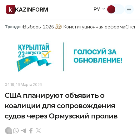
KAZINFORM
РУ
Выборы-2026
Конституционная реформа
Спецп
Тренды:
04:19, 16 Марта 2026
США планируют объявить о
коалиции для сопровождения
судов через Ормузский пролив