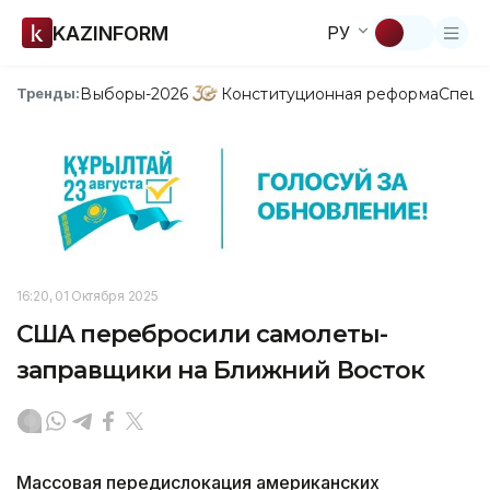
KAZINFORM
РУ
Выборы-2026
Конституционная реформа
Спецп
Тренды:
16:20, 01 Октября 2025
США перебросили самолеты-
заправщики на Ближний Восток
Массовая передислокация американских