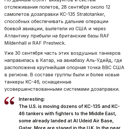
отслеживания полетов, 28 сентября около 12
самолетов дозаправки KC-135 Stratotanker,
способных обеспечивать дальние операции
боевой авиации, вылетели из США и через
Атлантику прибыли на британские базы RAF
Mildenhall и RAF Prestwick.
Уже 30 сентября часть этих воздушных танкеров
направилась в Катар, на авиабазу Аль-Удейд, где
расположена крупнейшая опорная точка ВВС США
в регионе. В составе группы были и более новые
танкеры KC-46, оснащенные
усовершенствованными системами дозаправки.
Interesting:
The U.S. is moving dozens of KC-135 and KC-
46 tankers with fighters to the Middle East,
some already landed at Al Udeid Air Base,
Qatar. More are staged in the U.K. In the near