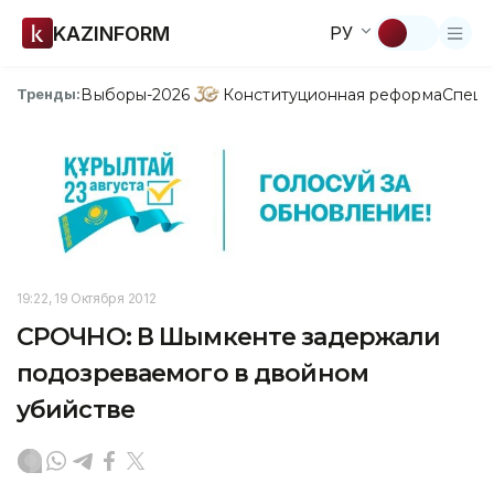
KAZINFORM
РУ
Выборы-2026
Конституционная реформа
Спецп
Тренды:
19:22, 19 Октября 2012
СРОЧНО: В Шымкенте задержали
подозреваемого в двойном
убийстве