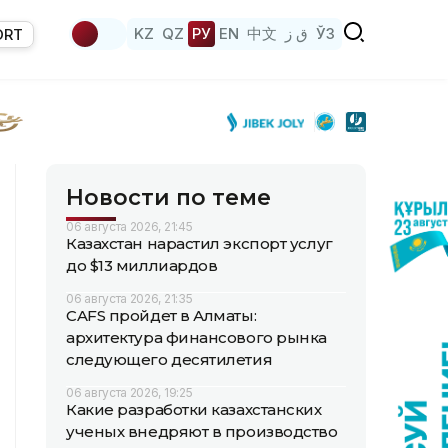
KZ
QZ
РУ
EN
中文
ق ز
ЎЗ
ORT
Новости по теме
06 августа 2026, 21:45
Казахстан нарастил экспорт услуг
до $13 миллиардов
06 августа 2026, 21:35
CAFS пройдет в Алматы:
архитектура финансового рынка
следующего десятилетия
06 августа 2026, 19:25
Какие разработки казахстанских
ученых внедряют в производство