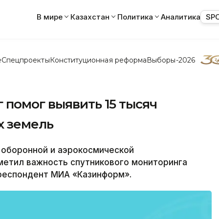
В мире
Казахстан
Политика
Аналитика
SP
е
Спецпроекты
Конституционная реформа
Выборы-2026
помог выявить 15 тысяч
х земель
оборонной и аэрокосмической
метил важность спутникового мониторинга
рреспондент МИА «Казинформ».