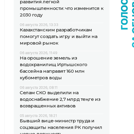
развития легкой
промышленности: что изменится к
2030 году
06 августа 2026, 13:33
Казахстанским разработчикам
помогут создать игру и выйти на
мировой рынок
06 августа 2026, 11:49
На орошение земель из
водохранилищ Иртышского
бассейна направят 160 млн
кубометров воды
06 августа 2026, 08:11
Селам СКО выделили на
водоснабжение 2,7 млрд теңге из
возвращенных активов
05 августа 2026, 18:21
Бывший вице-министр труда и
соцзащиты населения РК получил
новую должность