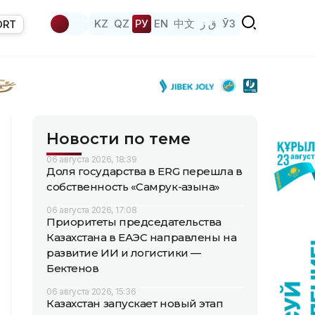
KZ
QZ
РУ
EN
中文
ق ز
ЎЗ
ORT
Новости по теме
06 августа 2026, 18:39
Доля государства в ERG перешла в
собственность «Самрук-Қазына»
06 августа 2026, 17:08
Приоритеты председательства
Казахстана в ЕАЭС направлены на
развитие ИИ и логистики —
Бектенов
06 августа 2026, 15:36
Казахстан запускает новый этап