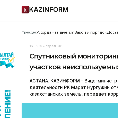
KAZINFORM
Акорда
Назначения
Закон и порядок
Дось
Тренды:
16:36, 15 Февраля 2019
Спутниковый мониторинг 
участков неиспользуемы
АСТАНА. КАЗИНФОРМ - Вице-министр 
деятельности РК Марат Нургужин от
казахстанских земель, передает ко