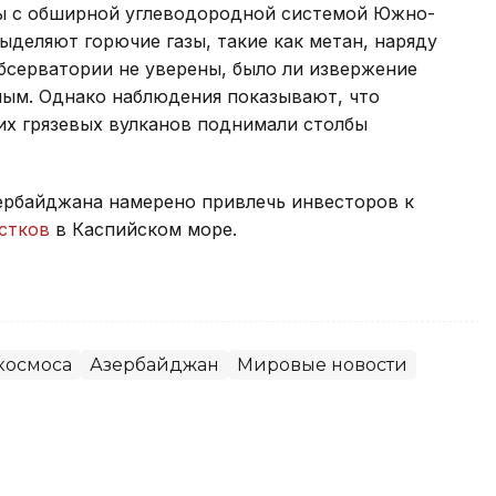
ны с обширной углеводородной системой Южно-
выделяют горючие газы, такие как метан, наряду
бсерватории не уверены, было ли извержение
ным. Однако наблюдения показывают, что
х грязевых вулканов поднимали столбы
зербайджана намерено привлечь инвесторов к
стков
в Каспийском море.
космоса
Азербайджан
Мировые новости