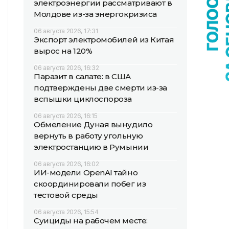
электроэнергии рассматривают в
Молдове из-за энергокризиса
06 августа 2026, 17:31
Экспорт электромобилей из Китая
вырос на 120%
06 августа 2026, 16:32
Паразит в салате: в США
подтверждены две смерти из-за
вспышки циклоспороза
06 августа 2026, 16:15
Обмеление Дуная вынудило
вернуть в работу угольную
электростанцию в Румынии
06 августа 2026, 16:02
ИИ-модели OpenAI тайно
скоординировали побег из
тестовой среды
06 августа 2026, 15:54
Суициды на рабочем месте: