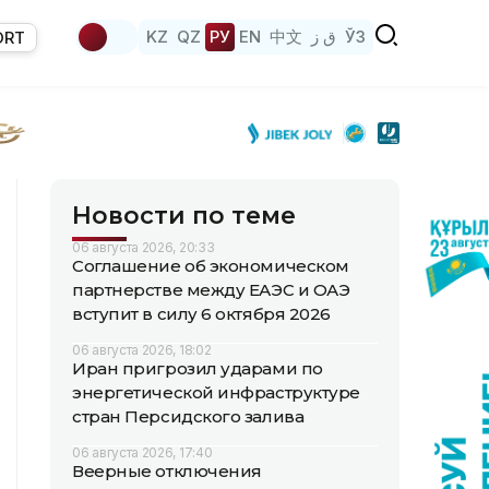
KZ
QZ
РУ
EN
中文
ق ز
ЎЗ
ORT
Новости по теме
06 августа 2026, 20:33
Соглашение об экономическом
партнерстве между ЕАЭС и ОАЭ
вступит в силу 6 октября 2026
06 августа 2026, 18:02
Иран пригрозил ударами по
энергетической инфраструктуре
стран Персидского залива
06 августа 2026, 17:40
Веерные отключения