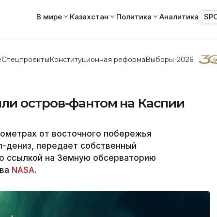
В мире
Казахстан
Политика
Аналитика
SP
е
Спецпроекты
Конституционная реформа
Выборы-2026
ли остров-фантом на Каспии
лометрах от восточного побережья
л-дениз, передает собственный
со ссылкой на Земную обсерваторию
тва
NASA
.