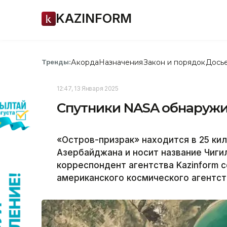
KAZINFORM
Акорда
Назначения
Закон и порядок
Дось
Тренды:
12:47, 13 Января 2025
Спутники NASA обнаружи
«Остров-призрак» находится в 25 ки
Азербайджана и носит название Чиги
корреспондент агентства Kazinform 
американского космического агентс