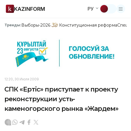
KAZINFORM
РУ
Выборы-2026
Конституционная реформа
Спецп
Тренды:
12:20, 30 Июля 2009
СПК «Ертiс» приступает к проекту
реконструкции усть-
каменогорского рынка «Жардем»