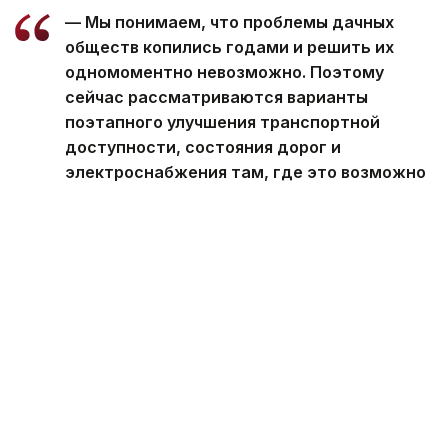
— Мы понимаем, что проблемы дачных
обществ копились годами и решить их
одномоментно невозможно. Поэтому
сейчас рассматриваются варианты
поэтапного улучшения транспортной
доступности, состояния дорог и
электроснабжения там, где это возможно
сделать уже сегодня, — сообщили в
акимате Усть-Каменогорска.
Полностью это не снимет накопившиеся
проблемы. Но для почти 50 тысяч человек,
которые уже давно перестали считать свои дома
сезонными дачами, это может стать первым
шагом к тому, чтобы жизнь за городской чертой
перестала означать жизнь вне городской
инфраструктуры.
Ранее мы рассказывали, какой
спрос на дачи
в