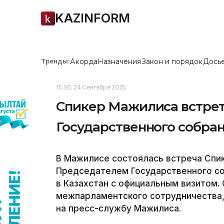
KAZINFORM
Акорда
Назначения
Закон и порядок
Дось
Тренды:
15:36, 24 Сентября 2025
Спикер Мажилиса встрет
Государственного собра
В Мажилисе состоялась встреча Спи
Председателем Государственного со
в Казахстан с официальным визитом
межпарламентского сотрудничества, 
на пресс-службу Мажилиса.