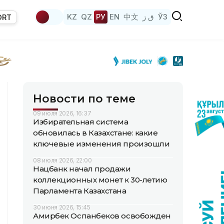
KZ
QZ
РУ
EN
中文
ق ز
ЎЗ
ORT
Новости по теме
09 июля 2026, 16:37
Избирательная система
обновилась в Казахстане: какие
ключевые изменения произошли
08 июля 2026, 22:00
Нацбанк начал продажи
коллекционных монет к 30-летию
Парламента Казахстана
30 июня 2026, 15:45
Амирбек Оспанбеков освобожден