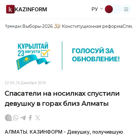
KAZINFORM
РУ
Выборы-2026
Конституционная реформа
Спецп
Тренды:
22:30, 14 Декабря 2019
Спасатели на носилках спустили
девушку в горах близ Алматы
АЛМАТЫ. КАЗИНФОРМ - Девушку, получившую