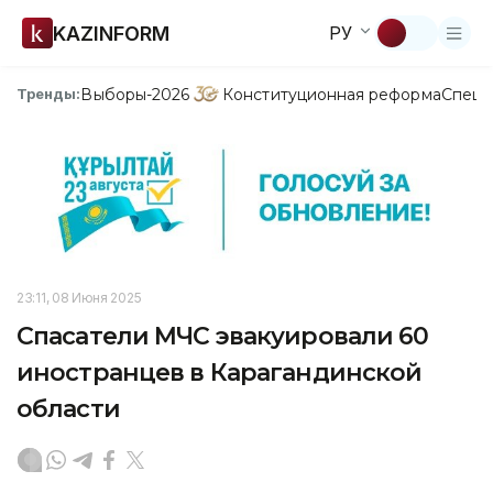
KAZINFORM
РУ
Выборы-2026
Конституционная реформа
Спецп
Тренды:
23:11, 08 Июня 2025
Спасатели МЧС эвакуировали 60
иностранцев в Карагандинской
области