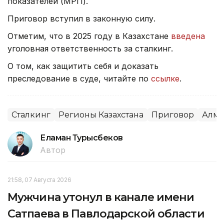
показателей (МРП).
Приговор вступил в законную силу.
Отметим, что в 2025 году в Казахстане
введена
уголовная ответственность за сталкинг.
О том, как защитить себя и доказать
преследование в суде, читайте по
ссылке
.
Сталкинг
Регионы Казахстана
Приговор
Алма
Еламан Турысбеков
Автор
21:58, 07 Августа 2026
Мужчина утонул в канале имени
Сатпаева в Павлодарской области