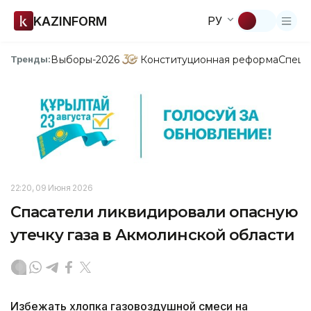
KAZINFORM
РУ
Выборы-2026
Конституционная реформа
Спецп
Тренды:
22:20, 09 Июня 2026
Спасатели ликвидировали опасную
утечку газа в Акмолинской области
Избежать хлопка газовоздушной смеси на