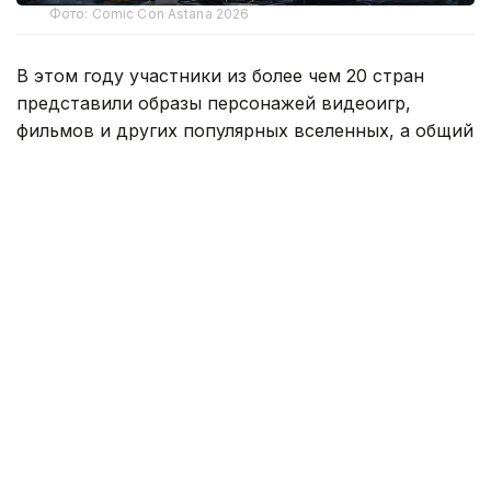
Фото: Comic Con Astana 2026
В этом году участники из более чем 20 стран
представили образы персонажей видеоигр,
фильмов и других популярных вселенных, а общий
призовой фонд соревнования составил 20 млн
тенге.
В финал конкурса вышли 64 участника. Жюри
определило победителей в 20 номинациях,
оценив как сложность и качество костюмов, так
и оригинальность постановок и технические
решения.