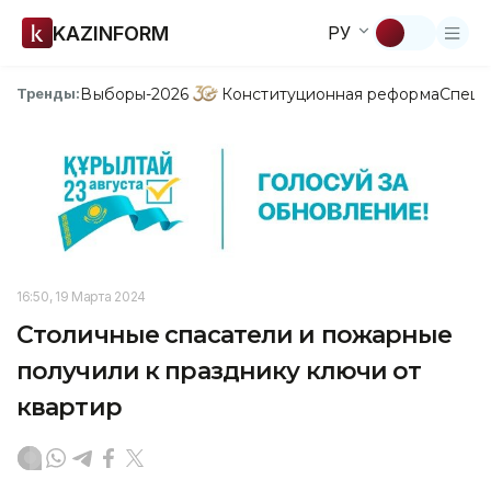
KAZINFORM
РУ
Выборы-2026
Конституционная реформа
Спецп
Тренды:
16:50, 19 Марта 2024
Столичные спасатели и пожарные
получили к празднику ключи от
квартир