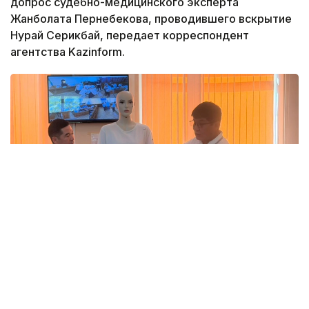
допрос судебно-медицинского эксперта
Жанболата Пернебекова, проводившего вскрытие
Нурай Серикбай, передает корреспондент
агентства Kazinform.
Фото: Татьяна Корякина/Kazinform
По ходатайству потерпевшей стороны в зал суда