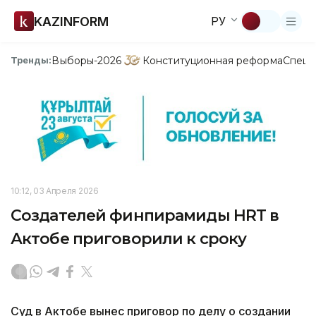
KAZINFORM
РУ
Выборы-2026
Конституционная реформа
Спецп
Тренды:
10:12, 03 Апреля 2026
Создателей финпирамиды HRT в
Актобе приговорили к сроку
Суд в Актобе вынес приговор по делу о создании