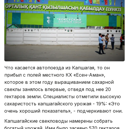
Что касается автопоезда из Капшагая, то он
прибыл с полей местного КХ «Есен-Аман»,
которое в этом году выращиванием сахарной
свеклы занялось впервые, отведя под нее 20
гектаров земли. Специалисты отметили высокую
сахаристость капшагайского урожая - 19%: «Это
очень хороший показатель», - подчеркивают они.
Капшагайские свекловоды намерены собрать
богатый урожай. Ими было засеяно 570 гектаров.