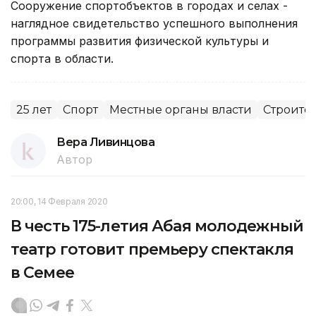
Сооружение спортобъектов в городах и селах -
наглядное свидетельство успешного выполнения
программы развития физической культуры и
спорта в области.
25 лет
Спорт
Местные органы власти
Строите
Вера Ливинцова
Автор
20:00, 14 Февраля 2020
В честь 175-летия Абая молодежный
театр готовит премьеру спектакля
в Семее