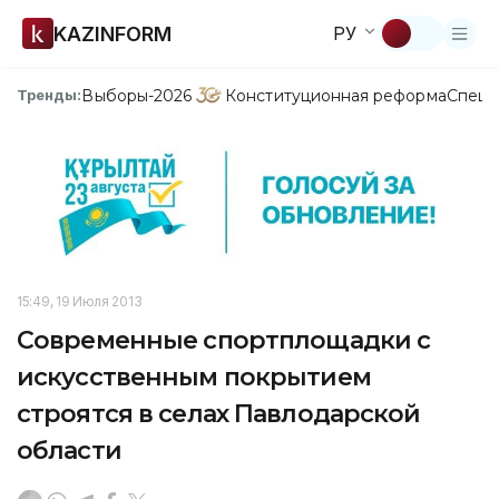
KAZINFORM
РУ
Выборы-2026
Конституционная реформа
Спецп
Тренды:
15:49, 19 Июля 2013
Современные спортплощадки с
искусственным покрытием
строятся в селах Павлодарской
области