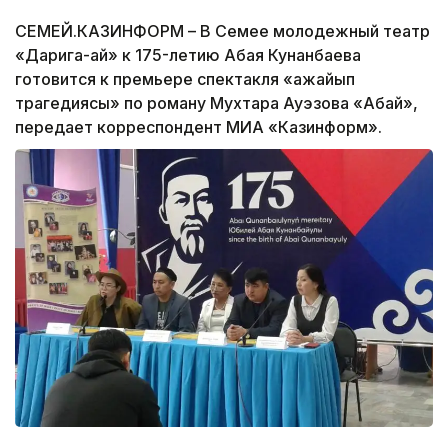
СЕМЕЙ.КАЗИНФОРМ – В Семее молодежный театр
«Дарига-ай» к 175-летию Абая Кунанбаева
готовится к премьере спектакля «Ғажайып
трагедиясы» по роману Мухтара Ауэзова «Абай»,
передает корреспондент МИА «Казинформ».