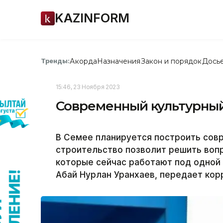
KAZINFORM
Акорда
Назначения
Закон и порядок
Дось
Тренды:
15:46, 23 Ноября 2023
Современный культурный
В Семее планируется построить совр
строительство позволит решить вопр
которые сейчас работают под одной
Абай Нурлан Уранхаев, передает ко