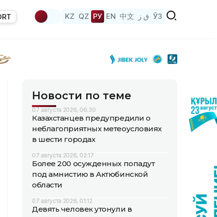
KZ
QZ
РУ
EN
中文
ق ز
ЎЗ
ORT
Новости по теме
07 августа 2026, 06:30
Казахстанцев предупредили о
неблагоприятных метеоусловиях
в шести городах
07 августа 2026, 02:17
Более 200 осужденных попадут
под амнистию в Актюбинской
области
07 августа 2026, 01:12
Девять человек утонули в