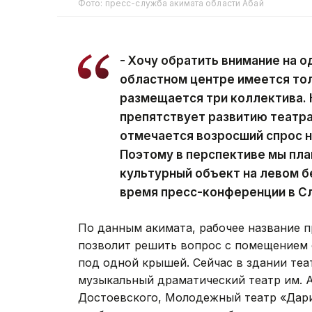
Фото: пресс-служба акимата области Абай
- Хочу обратить внимание на од
областном центре имеется тол
размещается три коллектива.
препятствует развитию театрал
отмечается возросший спрос н
Поэтому в перспективе мы пл
культурный объект на левом бе
время пресс-конференции в С
По данным акимата, рабочее название пр
позволит решить вопрос с помещением с
под одной крышей. Сейчас в здании теа
музыкальный драматический театр им. А
Достоевского, Молодежный театр «Дариг