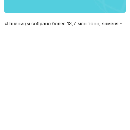
«Пшеницы собрано более 13,7 млн тонн, ячменя -
около 2,7 млн тонн, гречихи - 45,4 тыс. тонн,
кукурузы - 734,1 тыс. тонн, риса - 422,2 тыс. тонн.
При этом валовый сбор пшеницы к уровню
прошлого года возрос на 0,8 млн. тонн,
зернофуражных культур - на 0,7 млн. тонн,
крупяных культур - на 51,5 тыс. тонн. Сбор
сахарной свеклы увеличился в 7 раз и составил
174 тыс. тонн»
Правительство
Сельское хозяйство
ИТОГИ 201
Сандугаш Дуйсенова
Автор