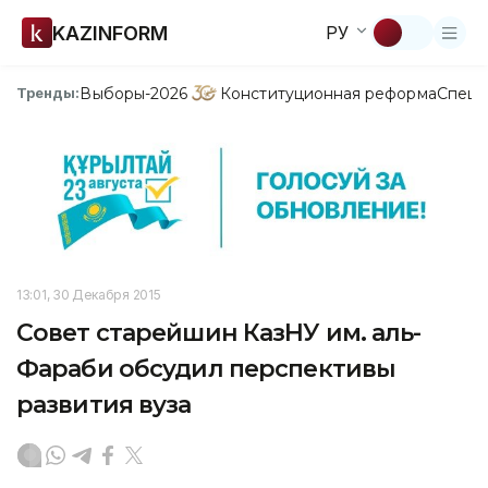
KAZINFORM
РУ
Выборы-2026
Конституционная реформа
Спецп
Тренды:
13:01, 30 Декабря 2015
Совет старейшин КазНУ им. аль-
Фараби обсудил перспективы
развития вуза