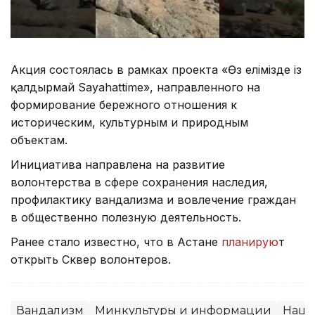
Акция состоялась в рамках проекта «Өз елімізде із
қалдырмай Sayahattime», направленного на
формирование бережного отношения к
историческим, культурным и природным
объектам.
Инициатива направлена на развитие
волонтерства в сфере сохранения наследия,
профилактику вандализма и вовлечение граждан
в общественно полезную деятельность.
Ранее стало известно, что в Астане
планирую
т
открыть Сквер волонтеров.
Вандализм
Минкультуры и информации
Наци