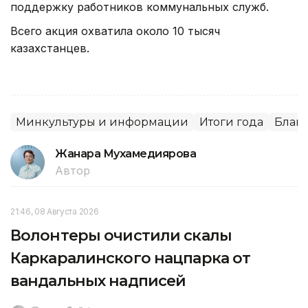
поддержку работников коммунальных служб.
Всего акция охватила около 10 тысяч
казахстанцев.
Минкультуры и информации
Итоги года
Благо
Жанара Мухамедиярова
Автор
21:46, 08 Августа 2026
Волонтеры очистили скалы
Каркаралинского нацпарка от
вандальных надписей