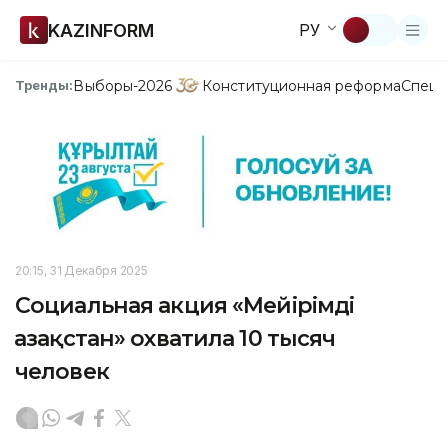
KAZINFORM
РУ
Выборы-2026
Конституционная реформа
Спецп
Тренды:
20:15, 31 Декабря 2025
Социальная акция «Мейірімді
Қазақстан» охватила 10 тысяч
человек