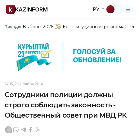
KAZINFORM
РУ
Выборы-2026
Конституционная реформа
Спецп
Тренды:
14:15, 29 Ноября 2014
Сотрудники полиции должны
строго соблюдать законность -
Общественный совет при МВД РК