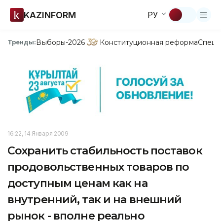
KAZINFORM
РУ
Выборы-2026
Конституционная реформа
Спецп
Тренды:
16:22, 14 Января 2009
Сохранить стабильность поставок
продовольственных товаров по
доступным ценам как на
внутренний, так и на внешний
рынок - вполне реально