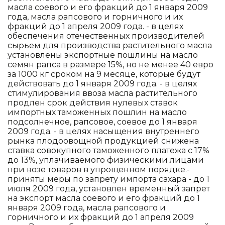
масла соевого и его фракций до 1 января 2009
года, масла рапсового и горничного и их
фракций до 1 апреля 2009 года. - в целях
обеспечения отечественных производителей
сырьем для производства растительного масла
установлены экспортные пошлины на масло
семян рапса в размере 15%, но не менее 40 евро
за 1000 кг сроком на 9 месяце, которые будут
действовать до 1 января 2009 года. - в целях
стимулирования ввоза масла растительного
продлен срок действия нулевых ставок
импортных таможенных пошлин на масло
подсолнечное, рапсовое, соевое до 1 января
2009 года. - в целях насыщения внутреннего
рынка плодоовощной продукцией снижена
ставка совокупного таможенного платежа с 17%
до 13%, уплачиваемого физическими лицами
при возе товаров в упрощенном порядке.-
приняты меры по запрету импорта сахара - до 1
июля 2009 года, установлен временный запрет
на экспорт масла соевого и его фракций до 1
января 2009 года, масла рапсового и
горничного и их фракций до 1 апреля 2009