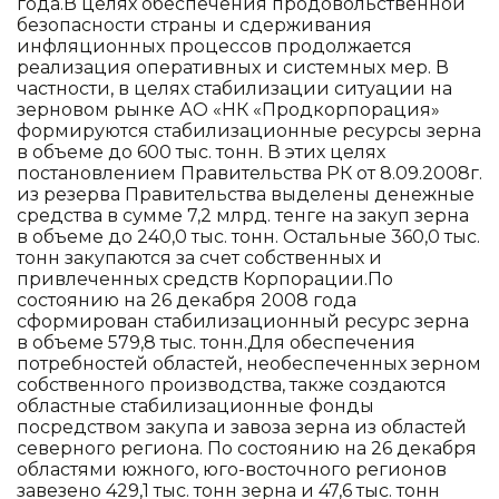
года.В целях обеспечения продовольственной
безопасности страны и сдерживания
инфляционных процессов продолжается
реализация оперативных и системных мер. В
частности, в целях стабилизации ситуации на
зерновом рынке АО «НК «Продкорпорация»
формируются стабилизационные ресурсы зерна
в объеме до 600 тыс. тонн. В этих целях
постановлением Правительства РК от 8.09.2008г.
из резерва Правительства выделены денежные
средства в сумме 7,2 млрд. тенге на закуп зерна
в объеме до 240,0 тыс. тонн. Остальные 360,0 тыс.
тонн закупаются за счет собственных и
привлеченных средств Корпорации.По
состоянию на 26 декабря 2008 года
сформирован стабилизационный ресурс зерна
в объеме 579,8 тыс. тонн.Для обеспечения
потребностей областей, необеспеченных зерном
собственного производства, также создаются
областные стабилизационные фонды
посредством закупа и завоза зерна из областей
северного региона. По состоянию на 26 декабря
областями южного, юго-восточного регионов
завезено 429,1 тыс. тонн зерна и 47,6 тыс. тонн