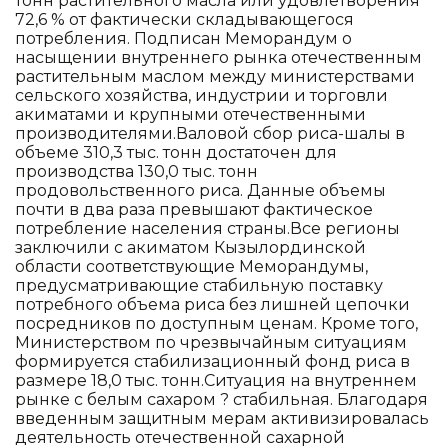
тонн растительного масла или удовлетворения
72,6 % от фактически складывающегося
потребления. Подписан Меморандум о
насыщении внутреннего рынка отечественным
растительным маслом между министерствами
сельского хозяйства, индустрии и торговли
акиматами и крупными отечественными
производителями.Валовой сбор риса-шалы в
объеме 310,3 тыс. тонн достаточен для
производства 130,0 тыс. тонн
продовольственного риса. Данные объемы
почти в два раза превышают фактическое
потребление населения страны.Все регионы
заключили с акиматом Кызылординской
области соответствующие Меморандумы,
предусматривающие стабильную поставку
потребного объема риса без лишней цепочки
посредников по доступным ценам. Кроме того,
Министерством по чрезвычайным ситуациям
формируется стабилизационный фонд риса в
размере 18,0 тыс. тонн.Ситуация на внутреннем
рынке с белым сахаром ? стабильная. Благодаря
введенным защитным мерам активизировалась
деятельность отечественной сахарной