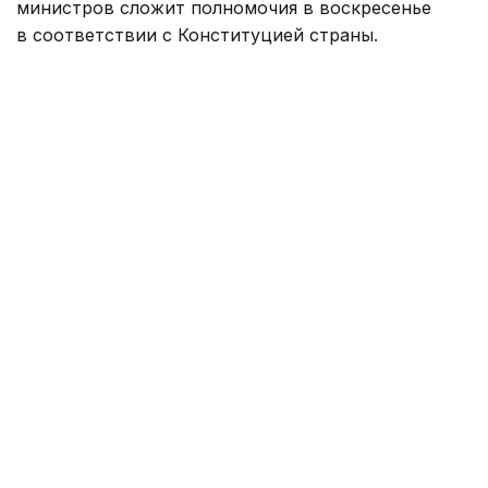
министров сложит полномочия в воскресенье
в соответствии с Конституцией страны.
— Это последнее очередное заседание
нашего правительства в этом составе.
Согласно Конституции, мы в воскресенье
подадим в отставку, после чего президент
республики назначит премьер-министром
кандидата, избранного парламентским
большинством. Следовательно, в этом
составе мы встречаемся в последний
раз, — сказал Никол Пашинян, закрывая
заседание правительства.
Глава правительства поблагодарил членов
кабинета министров за совместную работу
и отметил, что часть из них продолжит
деятельность уже в качестве депутатов
парламента.