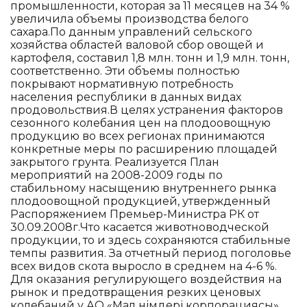
промышленности, которая за 11 месяцев на 34 %
увеличила объемы производства белого
сахара.По данным управлений сельского
хозяйства областей валовой сбор овощей и
картофеля, составил 1,8 млн. тонн и 1,9 млн. тонн,
соответственно. Эти объемы полностью
покрывают нормативную потребность
населения республики в данных видах
продовольствия.В целях устранения факторов
сезонного колебания цен на плодоовощную
продукцию во всех регионах принимаются
конкретные меры по расширению площадей
закрытого грунта. Реализуется План
мероприятий на 2008-2009 годы по
стабильному насыщению внутреннего рынка
плодоовощной продукцией, утвержденный
Распоряжением Премьер-Министра РК от
30.09.2008г.Что касается животноводческой
продукции, то и здесь сохраняются стабильные
темпы развития. За отчетный период поголовье
всех видов скота выросло в среднем на 4-6 %.
Для оказания регулирующего воздействия на
рынок и предотвращения резких ценовых
колебаний у АО «Мал өнімдері корпорациясы»