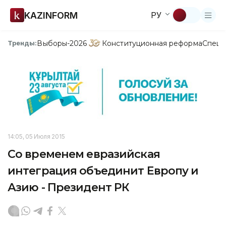
KAZINFORM
РУ
Выборы-2026
Конституционная реформа
Спецп
Тренды:
14:05, 05 Июля 2015
Со временем евразийская
интеграция объединит Европу и
Азию - Президент РК