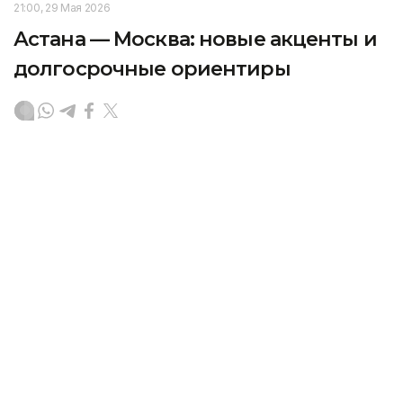
21:00, 29 Мая 2026
Астана — Москва: новые акценты и
долгосрочные ориентиры
Визит Владимира Путина в Астану по приглашению
Президента Казахстана Касым-Жомарта Токаева
демонстрируют зрелость партнерства наших
государств, где добрососедство и экономическая
взаимодополняемость становятся фундаментом
ответственности за будущее всего евразийского
пространства. Подробности — в материале
аналитического обозревателя агентства Kazinform.