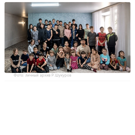
Фото: личный архив Р.Шукуров
От семерых — к большой семье
Первый визит в детский дом полностью изменил
жизнь супругов. План был простой — принять
одного ребенка. Однако домой они вернулись уже
с семью детьми.