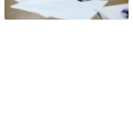
Фото: freepik
Согласно документу, правила дополнены нормой,
предусматривающей возможность передачи
функций центральных и местных исполнительных
органов путем предоставления трансфертов
юридическим лицам.
При этом уточняется перечень функций,
не подлежащих передаче в конкурентную среду.
К ним относятся направления, связанные
с защитой конституционного строя, охраной
общественного порядка, прав и свобод человека,
здоровья и нравственности населения, а также
функции в сферах национальной
и информационной безопасности, обороны,