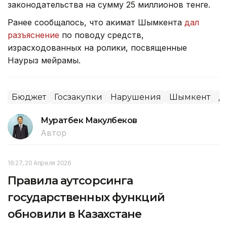
законодательства на сумму 25 миллионов тенге.
Ранее сообщалось, что акимат Шымкента
дал
разъяснение
по поводу средств,
израсходованных на ролики, посвященные
Наурыз мейрамы.
Бюджет
Госзакупки
Нарушения
Шымкент
Д
Муратбек Макулбеков
Автор
16:27, 20 Апреля 2026
Правила аутсорсинга
государственных функций
обновили в Казахстане