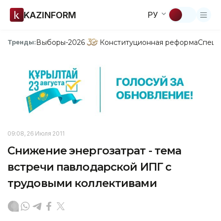
KAZINFORM
РУ
Выборы-2026
Конституционная реформа
Спецп
Тренды:
09:08, 26 Июля 2011
Снижение энергозатрат - тема
встречи павлодарской ИПГ с
трудовыми коллективами